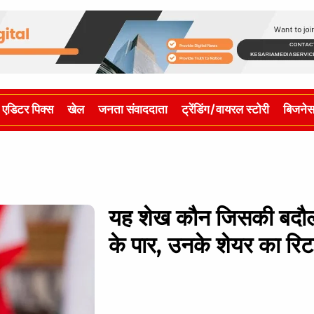
एडिटर पिक्स
खेल
जनता संवाददाता
ट्रेंडिंग/वायरल स्टोरी
बिजने
यह शेख कौन जिसकी बदौलत
के पार, उनके शेयर का र