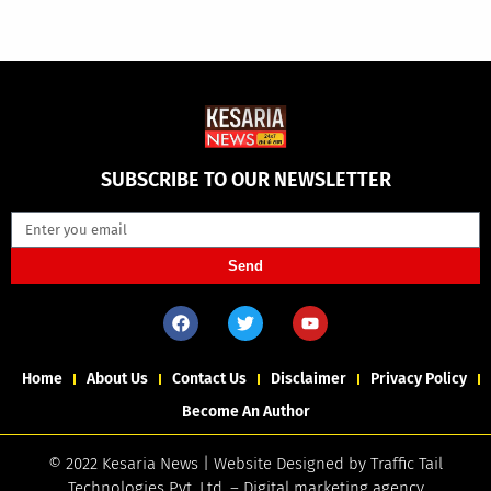
SUBSCRIBE TO OUR NEWSLETTER
Send
Home
About Us
Contact Us
Disclaimer
Privacy Policy
Become An Author
© 2022 Kesaria News | Website Designed by
Traffic Tail
Technologies Pvt. Ltd.
–
Digital marketing agency