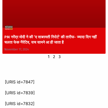
PM नरेंद्र मोदी ने की ‘द साबरमती रिपोर्ट’ की तारीफ- ज्यादा दिन नहीं
चलता फेक नैरेटिव, सच सामने आ ही जाता है
November 17, 2024
1
2
3
[URIS id=7847]
[URIS id=7839]
[URIS id=7832]