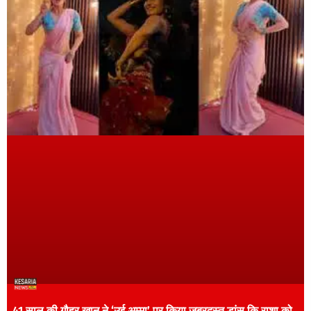
41 साल की गौहर खान ने ‘उई अम्मा’ पर किया जबरदस्त डांस कि राशा को